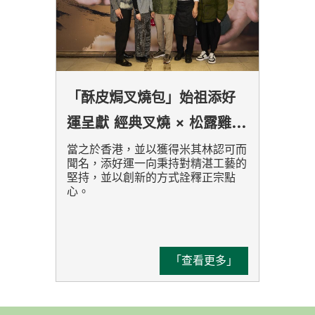
「酥皮焗叉燒包」始祖添好
運呈獻 經典叉燒 × 松露雞肉
「酥皮雙味孖寶」 雙味新體
當之於香港，並以獲得米其林認可而
聞名，添好運一向秉持對精湛工藝的
驗
堅持，並以創新的方式詮釋正宗點
心。
「查看更多」