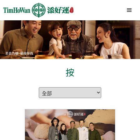
按
香
全
港
部